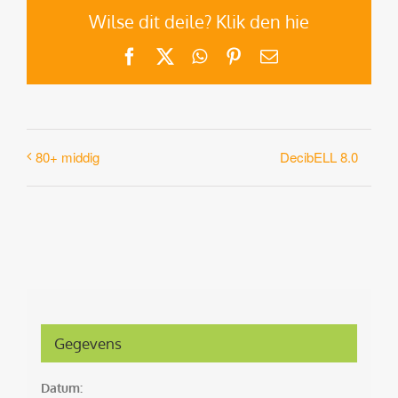
Wilse dit deile? Klik den hie
Facebook
X
WhatsApp
Pinterest
E-
mail
DecibELL 8.0
80+ middig
Gegevens
Datum: