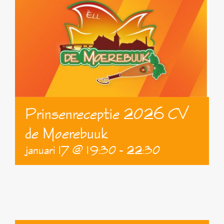
Prinsenreceptie 2026 CV
de Moerebuuk
januari 17 @ 19:30
-
22:30