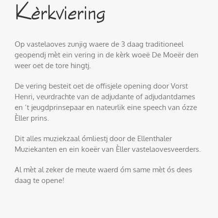
Kèrkviering
Op vastelaoves zunjig waere de 3 daag traditioneel
geopendj mèt ein vering in de kèrk woeë De Moeër den
weer oet de tore hingtj.
De vering besteit oet de offisjele opening door Vorst
Henri, veurdrachte van de adjudante of adjudantdames
en ‘t jeugdprinsepaar en nateurlik eine speech van ózze
Èller prins.
Dit alles muziekzaal ómliestj door de Ellenthaler
Muziekanten en ein koeër van Èller vastelaovesveerders.
Al mèt al zeker de meute waerd óm same mèt ós dees
daag te opene!