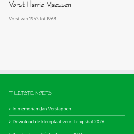
Vorst Harrie Maessen
Vorst van 1953 tot 1968
’T LETSTE NOETS
In memoriam Jan Verstappen
Download de kleurplaat veur ’t chipsbal 2026