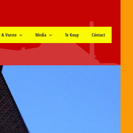
e & Vorste
Media
Te Koup
Cóntact