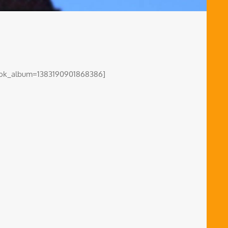
book_album=1383190901868386]