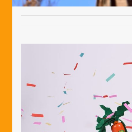
Bekijk
grotere
afbeelding