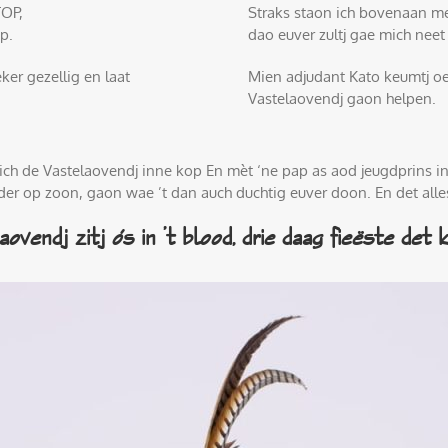
TOP,
Straks staon ich bovenaan m
p.
dao euver zultj gae mich neet
ker gezellig en laat
Mien adjudant Kato keumtj oet
Vastelaovendj gaon helpen.
ich de Vastelaovendj inne kop En mèt ‘ne pap as aod jeugdprins in B
der op zoon, gaon wae ’t dan auch duchtig euver doon. En det alle
ovendj zitj ós in ’t blood, drie daag fieëste det 