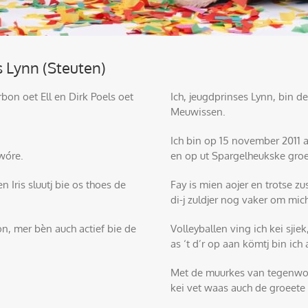
s Lynn (Steuten)
bon oet Ell en Dirk Poels oet
Ich, jeugdprinses Lynn, bin 
Meuwissen.
Ich bin op 15 november 2011 
wóre.
en op ut Spargelheukske gro
n Iris sluutj bie os thoes de
Fay is mien aojer en trotse zu
di-j zuldjer nog vaker om mic
n, mer bèn auch actief bie de
Volleyballen ving ich kei sjiek
as ‘t d’r op aan kömtj bin ich 
Met de muurkes van tegenwoo
kei vet waas auch de groeete