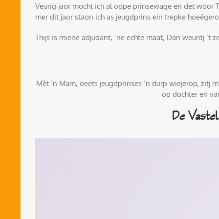
Veurig jaor mocht ich al oppe prinsewage en det woor 
mer dit jaor staon ich as jeugdprins ein trepke hoeëgero
Thijs is miene adjudant, ‘ne echte maat, Dan weurdj ‘t ze
Mèt ‘n Mam, oeëts jeugdprinses ’n durp wiejerop, zitj m
op dochter en va
De Vastela