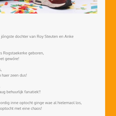
de jóngste dochter van Roy Steuten en Anke
as Rogstaekerke geboren,
eet gewóre!
s,
h haer zeen dus!
,
aug behuurlijk fanatiek!!
rdig inne optocht ginge wae al hielemaol los,
 optocht met eine chaos!