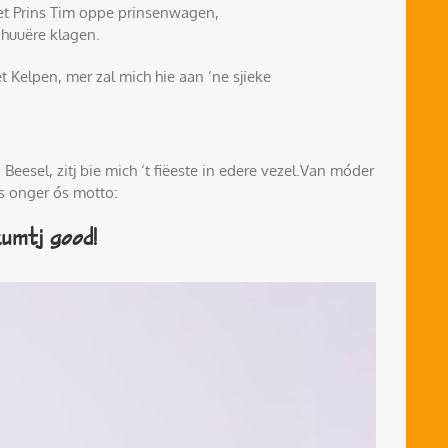
et Prins Tim oppe prinsenwagen,
 huuëre klagen.
 Kelpen, mer zal mich hie aan ‘ne sjieke
eesel, zitj bie mich ‘t fiëeste in edere vezel.Van móder
s onger ós motto:
kumtj good!