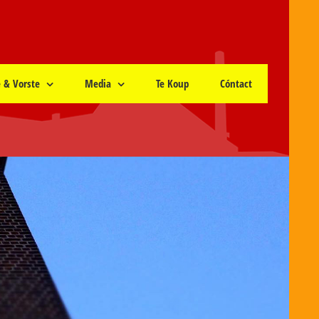
e & Vorste
Media
Te Koup
Cóntact