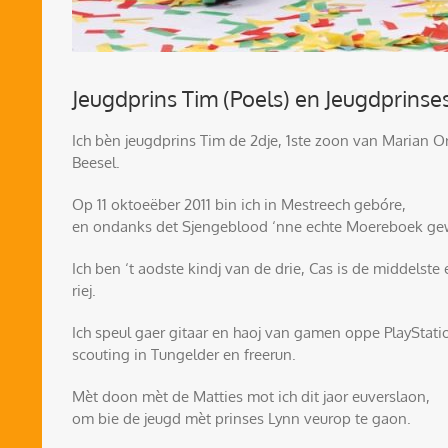
Jeugdprins Tim (Poels) en Jeugdprinse
Ich bèn jeugdprins Tim de 2dje, 1ste zoon van Marian Or
Beesel.
Op 11 oktoeëber 2011 bin ich in Mestreech gebóre,
en ondanks det Sjengeblood ‘nne echte Moereboek ge
Ich ben ‘t aodste kindj van de drie, Cas is de middelste e
riej.
Ich speul gaer gitaar en haoj van gamen oppe PlayStatio
scouting in Tungelder en freerun.
Mèt doon mèt de Matties mot ich dit jaor euverslaon,
om bie de jeugd mèt prinses Lynn veurop te gaon.