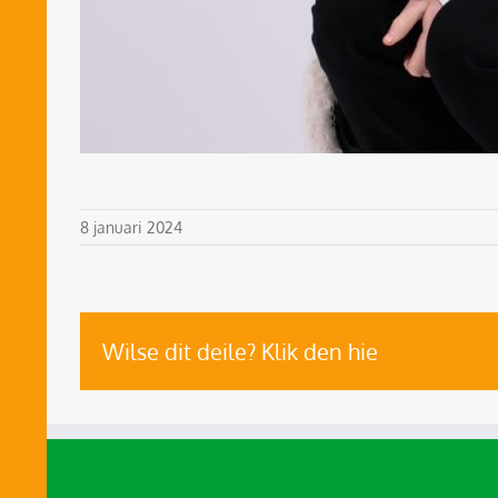
8 januari 2024
Wilse dit deile? Klik den hie