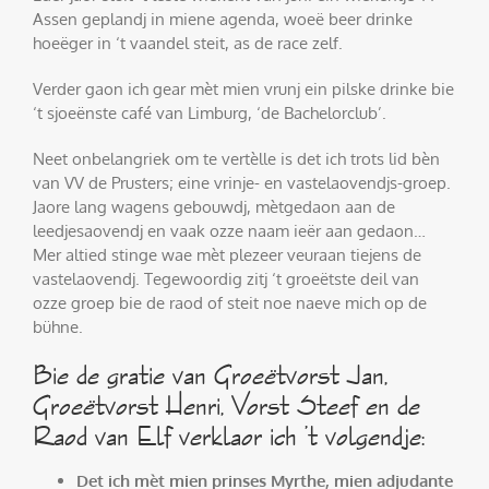
Assen geplandj in miene agenda, woeë beer drinke
hoeëger in ‘t vaandel steit, as de race zelf.
Verder gaon ich gear mèt mien vrunj ein pilske drinke bie
‘t sjoeënste café van Limburg, ‘de Bachelorclub’.
Neet onbelangriek om te vertèlle is det ich trots lid bèn
van VV de Prusters; eine vrinje- en vastelaovendjs-groep.
Jaore lang wagens gebouwdj, mètgedaon aan de
leedjesaovendj en vaak ozze naam ieër aan gedaon…
Mer altied stinge wae mèt plezeer veuraan tiejens de
vastelaovendj. Tegewoordig zitj ‘t groeëtste deil van
ozze groep bie de raod of steit noe naeve mich op de
bühne.
Bie de gratie van Groeëtvorst Jan,
Groeëtvorst Henri, Vorst Steef en de
Raod van Elf verklaor ich ’t volgendje:
Det ich mèt mien prinses Myrthe, mien adjudante