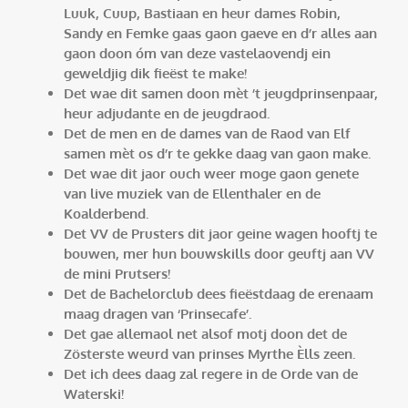
Luuk, Cuup, Bastiaan en heur dames Robin,
Sandy en Femke gaas gaon gaeve en d’r alles aan
gaon doon óm van deze vastelaovendj ein
geweldjig dik fieëst te make!
Det wae dit samen doon mèt ’t jeugdprinsenpaar,
heur adjudante en de jeugdraod.
Det de men en de dames van de Raod van Elf
samen mèt os d’r te gekke daag van gaon make.
Det wae dit jaor ouch weer moge gaon genete
van live muziek van de Ellenthaler en de
Koalderbend.
Det VV de Prusters dit jaor geine wagen hooftj te
bouwen, mer hun bouwskills door geuftj aan VV
de mini Prutsers!
Det de Bachelorclub dees fieëstdaag de erenaam
maag dragen van ‘Prinsecafe’.
Det gae allemaol net alsof motj doon det de
Zösterste weurd van prinses Myrthe Èlls zeen.
Det ich dees daag zal regere in de Orde van de
Waterski!