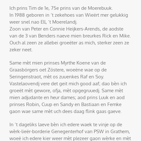
Ich prins Tim de 1e, 75e prins van de Moerebuuk.
In 1988 geboren in ‘t zekehoes van Wieërt mer gelukkig
weer snel nao Ell, ‘t Moerelandj.
Zoon van Peter en Connie Heijkers-Arends, de aodste
van de 3 van Benders naeve mien breurkes Rick en Mike.
Ouch al zeen ze allebei groeëter as mich, sterker zeen ze
zeker neet.
Same mèt mien prinses Myrthe Koene van de
Graasbörgers oet Zöstere, woeëne wae op de
Seringenstraot, mèt os zuuenkes Raf en Soy.
Vastelaovendj vere det geit mich good aaf; dao bèn ich
groeët mèt gewore, ofja, mèt opgegruuedj. Same mèt
mien adjudante en heur dames; aod prins Luuk en aod
prinses Robin, Cuup en Sandy en Bastiaan en Femke
gaon wae same mèt uch dees daag flink gaas gaeve.
In ‘t dageliks laeve bèn ich edere waek te vinje op de
wèrk-lieër-borderie Genegenterhof van PSW in Grathem,
woeë ich edere kier weer mèt plezeer gaon wèrke en mèt