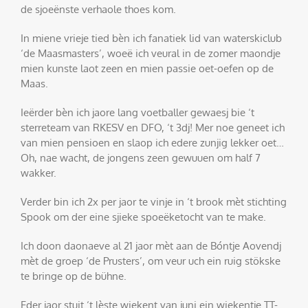
de sjoeënste verhaole thoes kom.
In miene vrieje tied bèn ich fanatiek lid van waterskiclub
‘de Maasmasters’, woeë ich veural in de zomer maondje
mien kunste laot zeen en mien passie oet-oefen op de
Maas.
Ieërder bèn ich jaore lang voetballer gewaesj bie ‘t
sterreteam van RKESV en DFO, ‘t 3dj! Mer noe geneet ich
van mien pensioen en slaop ich edere zunjig lekker oet…
Oh, nae wacht, de jongens zeen gewuuen om half 7
wakker.
Verder bin ich 2x per jaor te vinje in ‘t brook mèt stichting
Spook om der eine sjieke spoeëketocht van te make.
Ich doon daonaeve al 21 jaor mèt aan de Bóntje Aovendj
mèt de groep ‘de Prusters’, om veur uch ein ruig stökske
te bringe op de bühne.
Eder jaor stuit ‘t lèste wiekent van juni ein wiekentje TT-