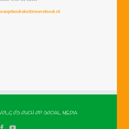
oranjebeukske@moerebuuk.nl
VOLG ÓS OUCH OP SOCIAL MEDIA