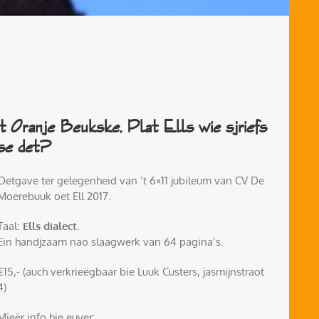
’t Oranje Beukske, Plat Ells wie sjriefs
se det?
Oetgave ter gelegenheid van ’t 6×11 jubileum van CV De
Moerebuuk oet Ell 2017.
Taal:
Ells dialect.
Ein handjzaam nao slaagwerk van 64 pagina’s.
€15,- (auch verkrieëgbaar bie Luuk Custers, jasmijnstraot
4)
Mieër info hie euver: