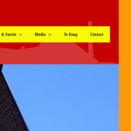
e & Vorste
Media
Te Koup
Cóntact